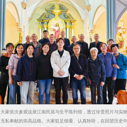
。大家依次参观这座江南民居与生平陈列馆，透过珍贵照片与实
、无私奉献的崇高品格。大家驻足细看、认真聆听，在回望历史