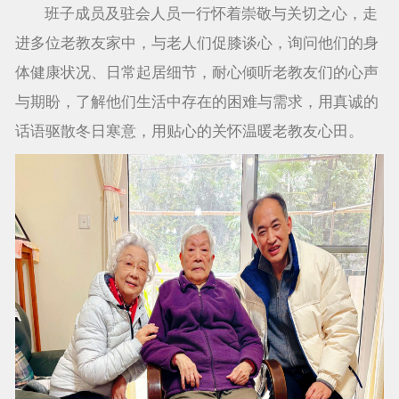
班子成员及驻会人员一行怀着崇敬与关切之心，走
进多位老教友家中，与老人们促膝谈心，询问他们的身
体健康状况、日常起居细节，耐心倾听老教友们的心声
与期盼，了解他们生活中存在的困难与需求，用真诚的
话语驱散冬日寒意，用贴心的关怀温暖老教友心田。