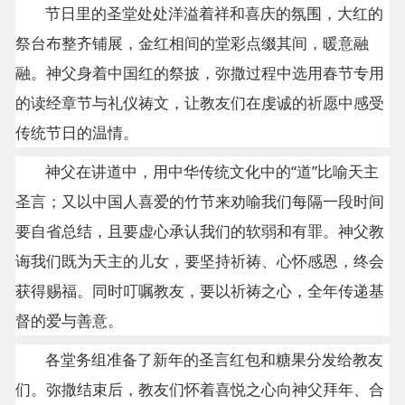
节日里的圣堂处处洋溢着祥和喜庆的氛围，大红的
祭台布整齐铺展，金红相间的堂彩点缀其间，暖意融
融。神父身着中国红的祭披，弥撒过程中选用春节专用
的读经章节与礼仪祷文，让教友们在虔诚的祈愿中感受
传统节日的温情。
神父在讲道中，用中华传统文化中的“道”比喻天主
圣言；又以中国人喜爱的竹节来劝喻我们每隔一段时间
要自省总结，且要虚心承认我们的软弱和有罪。神父教
诲我们既为天主的儿女，要坚持祈祷、心怀感恩，终会
获得赐福。同时叮嘱教友，要以祈祷之心，全年传递基
督的爱与善意。
各堂务组准备了新年的圣言红包和糖果分发给教友
们。弥撒结束后，教友们怀着喜悦之心向神父拜年、合