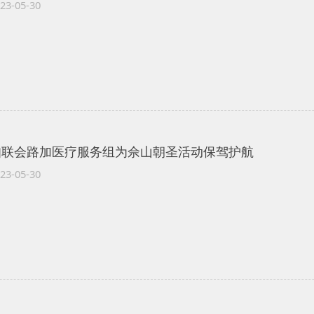
23-05-30
知联会路加医疗服务组为佘山朝圣活动保驾护航
23-05-30