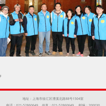
作
地址：上海市徐汇区漕溪北路88号1504室
电话：021-52860649
传真：021-52860649
邮编：200030