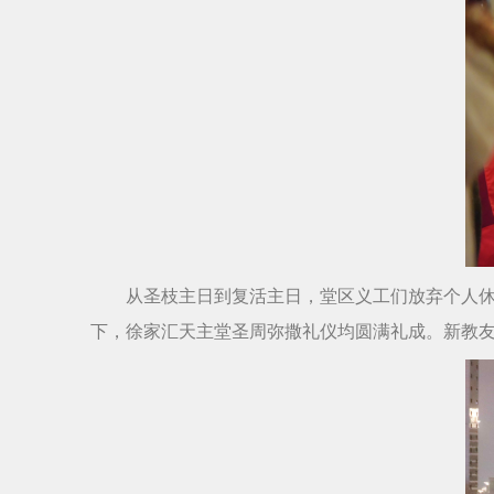
从圣枝主日到复活主日，堂区义工们放弃个人
下，徐家汇天主堂圣周弥撒礼仪均圆满礼成。新教