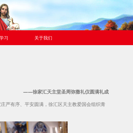
学习
关于我们
——徐家汇天主堂圣周弥撒礼仪圆满礼成
礼仪庄严有序、平安圆满，徐汇区天主教爱国会组织青