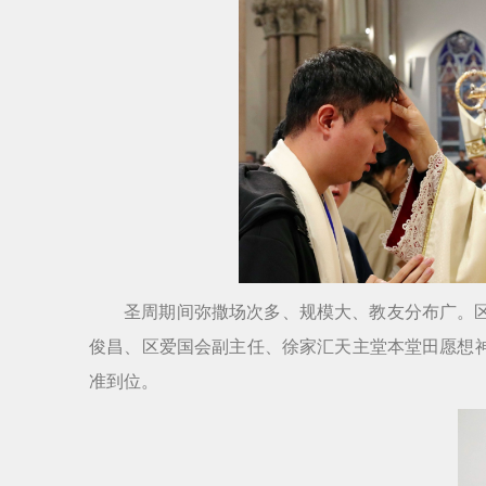
圣周期间弥撒场次多、规模大、教友分布广。
俊昌、区爱国会副主任、徐家汇天主堂本堂田愿想
准到位。