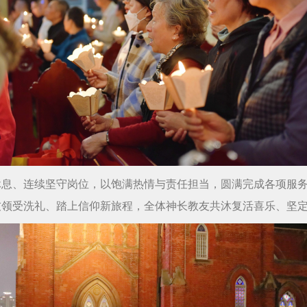
休息、连续坚守岗位，以饱满热情与责任担当，圆满完成各项服
友领受洗礼、踏上信仰新旅程，全体神长教友共沐复活喜乐、坚