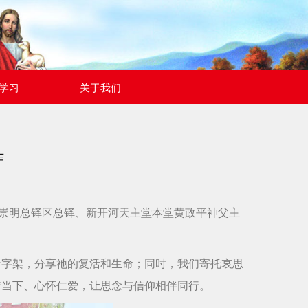
学习
关于我们
作
由崇明总铎区总铎、新开河天主堂本堂黄政平神父主
十字架，分享祂的复活和生命；同时，我们寄托哀思
惜当下、心怀仁爱，让思念与信仰相伴同行。