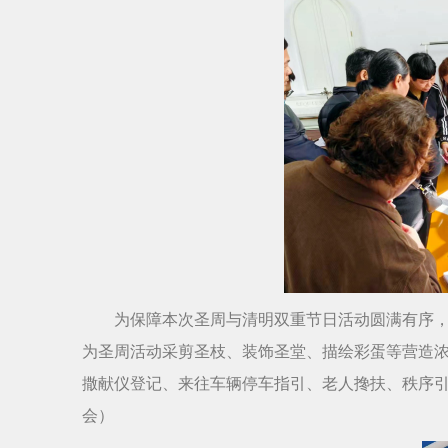
为保障本次圣周与清明双重节日活动圆满有序
为圣周活动采剪圣枝、装饰圣堂、描绘彩蛋等营造
撒献仪登记、来往车辆停车指引、老人搀扶、秩序
会）