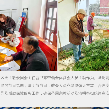
，区天主教爱国会主任曹卫东带领全体驻会人员主动作为。圣周
浓厚的节日氛围；清明节当日，驻会人员齐聚堡镇天主堂，合理
引导及后勤保障服务工作，确保圣周宗教活动及清明祭扫始终在