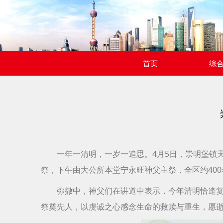
首页
综
一年一清明，一岁一追思。4月5日，崇明堡镇
祭，下午由大公所本堂宁永旺神父主祭，全区约40
弥撒中，神父们在讲道中表示，今年清明恰逢
祭奠先人，以虔诚之心感念生命的救赎与重生，愿