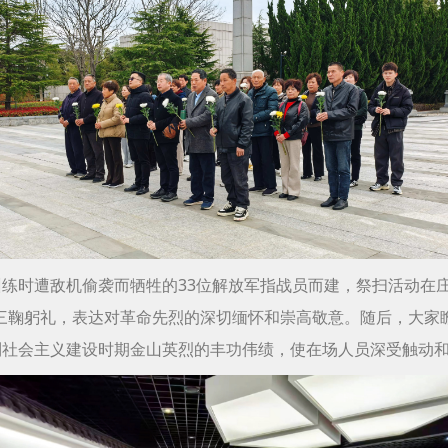
练时遭敌机偷袭而牺牲的33位解放军指战员而建，祭扫活动在
三鞠躬礼，表达对革命先烈的深切缅怀和崇高敬意。随后，大家
到社会主义建设时期金山英烈的丰功伟绩，使在场人员深受触动