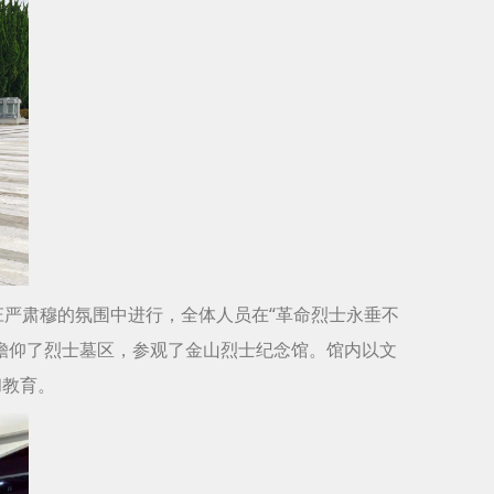
庄严肃穆的氛围中进行，全体人员在“革命烈士永垂不
瞻仰了烈士墓区，参观了金山烈士纪念馆。馆内以文
和教育。