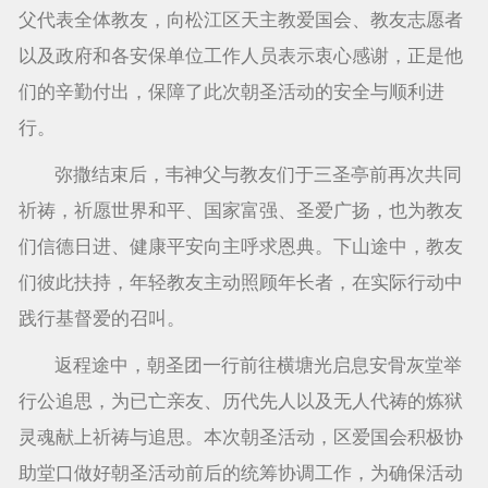
父代表全体教友，向松江区天主教爱国会、
教友
志愿者
以及政府和各安保单位工作人员表示衷心感谢，正是他
们的辛勤付出，保障了此次朝圣活动的安全与顺利进
行。
弥撒结束后，韦神父与教友们于三圣亭前再次共同
祈祷，祈愿世界和平、国家富强、圣爱广扬，也为教友
们信德日进、健康平安向主呼求恩典。下山途中，教友
们彼此扶持，年轻教友主动照顾年长者，在实际行动中
践行基督爱的召叫。
返程途中，朝圣团一行前往横塘光启息安骨灰堂举
行公追思，为已亡亲友、历代先人以及无人代祷的炼狱
灵魂献上祈祷与追思。本次朝圣活动，区爱国会积极协
助堂口做好朝圣活动前后的统筹协调工作，为确保活动