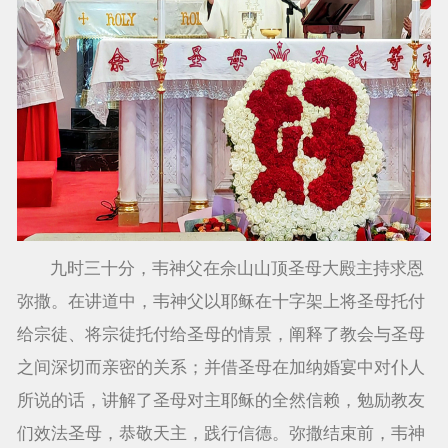
九时三十分，韦神父在佘山山顶圣母大殿主持求恩
弥撒。在讲道中，韦神父以耶稣在十字架上将圣母托付
给宗徒、将宗徒托付给圣母的情景，阐释了教会与圣母
之间深切而亲密的关系；并借圣母在加纳婚宴中对仆人
所说的话，讲解了圣母对主耶稣的全然信赖，勉励教友
们效法圣母，恭敬天主，践行信德。弥撒结束前，韦神